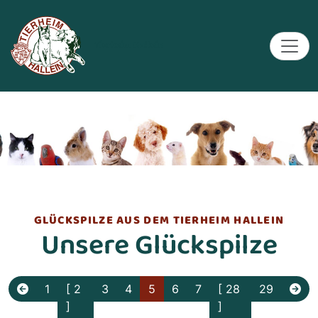
Tierheim Hallein
GLÜCKSPILZE AUS DEM TIERHEIM HALLEIN
Unsere Glückspilze
1
[ 2
3
4
5
6
7
[ 28
29
]
]