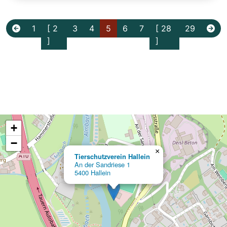
1
[ 2
3
4
5
6
7
[ 28
29
]
]
+
−
×
Tierschutzverein Hallein
An der Sandriese 1
5400 Hallein